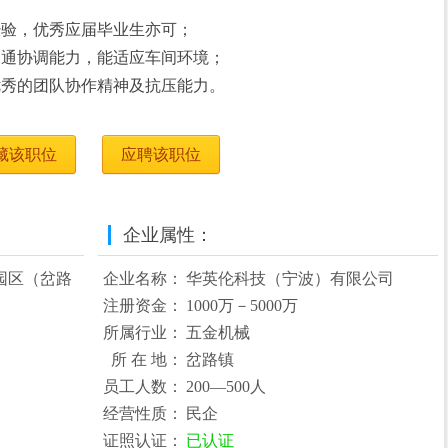
经验，优秀应届毕业生亦可；
沟通协调能力，能适应车间环境；
优秀的团队协作精神及抗压能力。
藏该职位
应聘该职位
企业属性：
园区（岔路
企业名称：
华英伦科技（宁波）有限公司
注册资金：
1000万－5000万
所属行业：
五金机械
所 在 地：
岔路镇
员工人数：
200—500人
经营性质：
民企
证照认证：
已认证