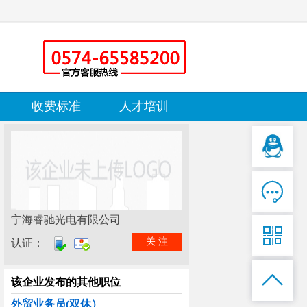
收费标准
人才培训

宁海睿驰光电有限公司

关 注
认证：

该企业发布的其他职位
外贸业务员(双休）