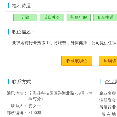
福利待遇：
五险
节日礼金
带薪年假
专车接送
职位描述：
要求溶铸行业熟练工，肯吃苦，身体健康，公司提供住宿
收藏该职位
应聘该
联系方式：
企业
通讯地址：
宁海县科技园区兴海北路739号（堂
企业名称
墙村旁）
注册资金
联系人：
娄女士
所属行业
315600
邮政编码：
所 在 地