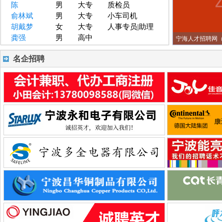
陈
男
大专
质检员
俞林斌
男
大专
小车司机
胡戴梦
女
大专
人事专员|助理
龚强
男
高中
宁海人才招聘网（
名企招聘