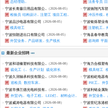
总经理助..
法务专员
日
宁波长青藤日用品有限公..
（2026-08-05）
宁波驰翔汽车部
检验员
结构设计..
注塑工
项目工程..
冲压件模..
宁波品沙电器有限公司
（2026-08-05）
宁波银烁塑业
模具钳工
注塑机工..
宁波恒朗进出口有限公司
（2026-08-05）
宁海县春华教
外贸业务..
产品研发..
生产线长
咨询师
平面
最新企业招聘
宁波和谐橡塑科技有限公..
（2026-08-08）
宁海力合模塑
硫化工（..
生产计划
硫化班长
模具钳工
技术研发..
宁波久润轴承科技有限公..
（2026-08-08）
宁波柏屹电器
巡检员
数控车床..
PIE工..
外贸
仓库管理..
宁波市佛兰德光电科技有..
（2026-08-08）
宁波利铭金属制
外贸/内..
电子工程..
LED灯..
材料会计..
外贸业务..
宁波威涛电器有限公司
（2026-08-08）
宁波世纪东港机