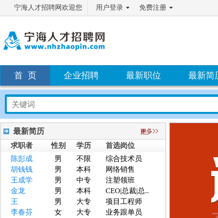
宁海人才招聘网欢迎您
用户登录
免费注册
首 页
企业招聘
最新职位
最新简
最新简历
求职者
性别
学历
首选岗位
陈彭成
男
不限
综合技术员
胡钱钱
男
本科
网络销售
王成学
男
中专
注塑领班
金龙
男
本科
CEO|总裁|总..
王
男
大专
项目工程师
李春芬
女
大专
业务跟单员