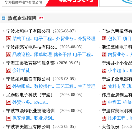
热点企业招聘
宁波永和电子有限公司
（2026-08-07）
宁波光明橡塑
结构工程..
电子工程..
外贸业务..
外贸经理
包装工
项目
宁波能亮光电科技有限公..
（2026-08-05）
浙江鹰峤电子科
品质巡检..
跟单助理
储备干部
电子工程..
内贸业务..
宁海正鑫教育咨询服务部
（2026-08-05）
宁海县小小食品
会计学徒
小小超市..
宁波如意股份有限公司
（2026-08-05）
宁波多全电器
外销跟单..
数控操作..
工艺工程..
生产管理
物料专员
班
尤泰熙电子科技（宁波）..
（2026-08-05）
伟成金属制品
外贸业务..
PACK..
电焊工
机修
宁波市鼎峰职业技能培训..
（2026-08-05）
宁波探美照明科
保安培训..
职业规划..
技术工程..
宁波双美塑业有限公司
（2026-08-05）
天普股份
（2026