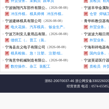
外贸业务..
采购员
跟单员
质检员
机电
冲压模模..
宁波驰翔汽车部件有限公..
（2026-08-08）
宁波丰华金属制
冲压件模..
模具师傅
冲压件模..
仓管
焊锡
冲压件模..
宁波建林模具有限公司
（2026-08-08）
青华科教仪器
电火花操..
汽车模具..
钣金生产..
外贸业务..
采购员
宁波万利安儿童用品有限..
（2026-08-08）
宁波波力顺日用
缝纫工（..
普工（装..
外贸业务..
宁海县吉义电子有限公司
（2026-08-08）
宁海和祥电器
模具检验..
急！注塑..
注塑/组..
国内业务..
品质检测..
工程师助..
宁海意华机械制造有限公..
（2026-08-08）
宁波英诺医疗器
数控操作..
杂工
装配工
质检员
外贸
浙B2-20070037-46
浙公网安备330226020
经营资质
电话：0574-65