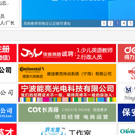
|总..
员
人/厂长
1
2
3
4
5
鼎峰培训学校入选浙江省劳资管理专项职业能..