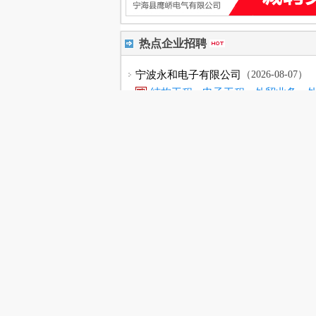
热点企业招聘
宁波永和电子有限公司
（2026-08-07）
结构工程..
电子工程..
外贸业务..
宁波能亮光电科技有限公..
（2026-08-0
品质巡检..
跟单助理
储备干部
电子
宁海正鑫教育咨询服务部
（2026-08-05
会计学徒
宁波如意股份有限公司
（2026-08-05）
外销跟单..
数控操作..
工艺工程..
尤泰熙电子科技（宁波）..
（2026-08-0
外贸业务..
PACK..
宁波市鼎峰职业技能培训..
（2026-08-0
保安培训..
职业规划..
宁波双美塑业有限公司
（2026-08-05）