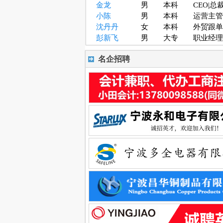
金龙
男
本科
CEO|总裁
小陈
男
本科
运营主管
沈丹丹
女
本科
外贸跟单
彭新飞
男
大专
职业经理
名企招聘