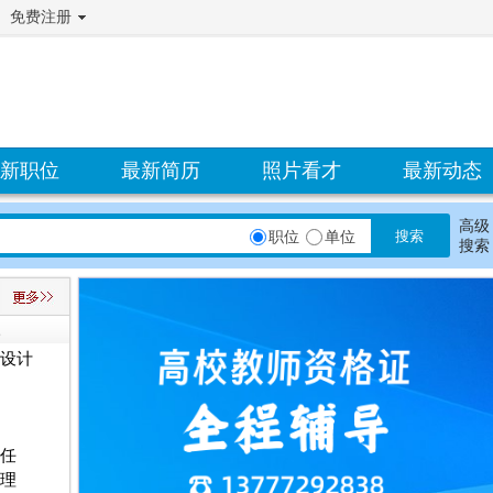
免费注册
新职位
最新简历
照片看才
最新动态
高级
职位
单位
搜索
设计
任
理