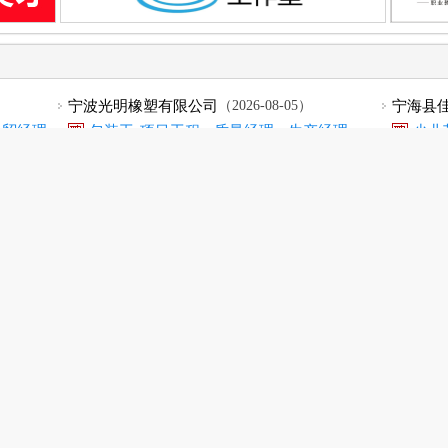
宁波光明橡塑有限公司
（2026-08-05）
宁海县
外贸经理
包装工
项目工程..
质量经理..
生产经理..
少儿英
5）
浙江鹰峤电子科技有限公..
（2026-08-05）
宁波赫姆
工程..
内贸业务..
人事文员
样品员
电源工程..
外贸业
）
宁海县小小食品超市有限..
（2026-08-07）
宁波贝儿
小小超市..
学校小店..
计算机运..
生鲜配送..
机修
宁波多全电器有限公司
（2026-08-05）
宁海中银
生产管理
物料专员
班组长
结构工程..
装配工/..
客户
5）
伟成金属制品有限公司
（2026-08-07）
宁波涨力
电焊工
机修电工
产品检验..
打磨工
办公室
5）
宁波探美照明科技有限公..
（2026-08-05）
宁海双
技术工程..
品管经理
电子工程..
电子技术..
门卫保
天普股份
（2026-08-07）
宁波福