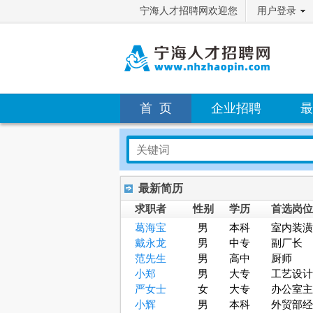
宁海人才招聘网欢迎您
用户登录
首 页
企业招聘
最
最新简历
求职者
性别
学历
首选岗位
葛海宝
男
本科
室内装潢
戴永龙
男
中专
副厂长
范先生
男
高中
厨师
小郑
男
大专
工艺设计
严女士
女
大专
办公室主
小辉
男
本科
外贸部经