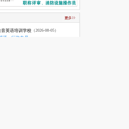
佳音英语培训学校
（2026-08-05）
语..
行政专员..
斯特贸易有限公..
（2026-08-05）
务..
硫化车间..
内贸业务
专业硅胶..
馨婴儿用品有限..
（2026-08-05）
工
外贸业务..
打碎工
富登村镇银行有..
（2026-08-05）
经理
综合柜员
网络股份有限公..
（2026-08-05）
主..
人事
美电子有限公司
（2026-08-07）
洁..
生产经理
朗电器有限公司
（2026-08-05）