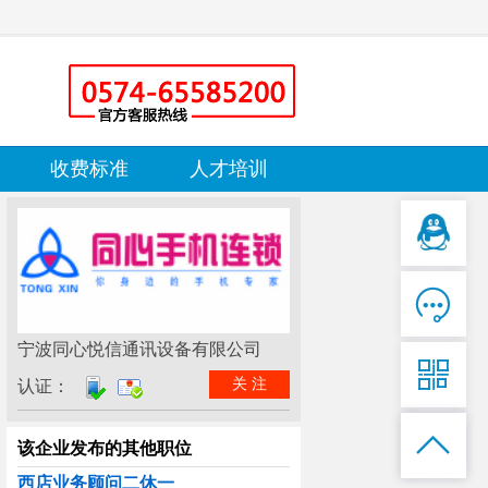
收费标准
人才培训

宁波同心悦信通讯设备有限公司

关 注
认证：

该企业发布的其他职位
西店业务顾问二休一