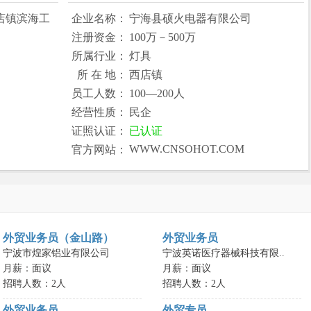
店镇滨海工
企业名称：
宁海县硕火电器有限公司
注册资金：
100万－500万
所属行业：
灯具
所 在 地：
西店镇
员工人数：
100—200人
经营性质：
民企
证照认证：
已认证
WWW.CNSOHOT.COM
官方网站：
外贸业务员（金山路）
外贸业务员
宁波市煌家铝业有限公司
宁波英诺医疗器械科技有限..
月薪：面议
月薪：面议
招聘人数：2人
招聘人数：2人
外贸业务员
外贸专员