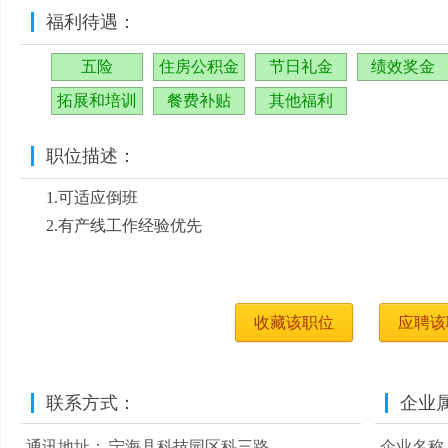
福利待遇：
五险
住房公积金
节日礼金
绩效奖金
拓展和培训
餐费补贴
其他福利
职位描述：
1.可适应倒班
2.有产线工作经验优先
收藏该职位
应聘该
联系方式：
企业
通讯地址：
宁海县科技园区科三路
企业名称