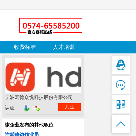
收费标准
人才培训

宁波宏德众悦科技股份有限公司

关 注
认证：

该企业发布的其他职位
注塑修边作业员