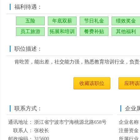
福利待遇：
五险
年底双薪
节日礼金
绩效奖金
员工旅游
拓展和培训
餐费补贴
其他福利
职位描述：
肯吃苦，能出差，社交能力强，熟悉教育培训行业，负责
收藏该职位
应聘该
联系方式：
企业
通讯地址：
浙江省宁波市宁海桃源北路658号
企业名称
联系人：
张校长
注册资金
315600
邮政编码：
所属行业