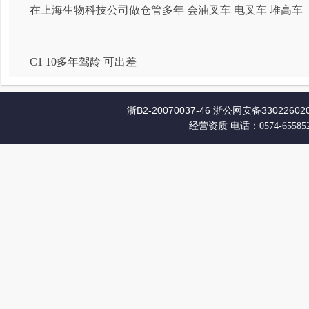
在上海生物科技公司做仓管多年 会油叉车 电叉车 堆高车
C1 10多年驾龄 可出差
浙B2-20070037-46
浙公网安备330226020
经营资质
电话：0574-65