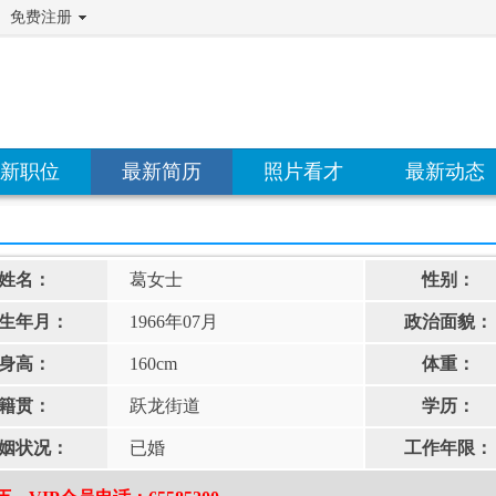
免费注册
新职位
最新简历
照片看才
最新动态
姓名：
葛女士
性别：
生年月：
1966年07月
政治面貌：
身高：
160cm
体重：
籍贯：
跃龙街道
学历：
姻状况：
已婚
工作年限：