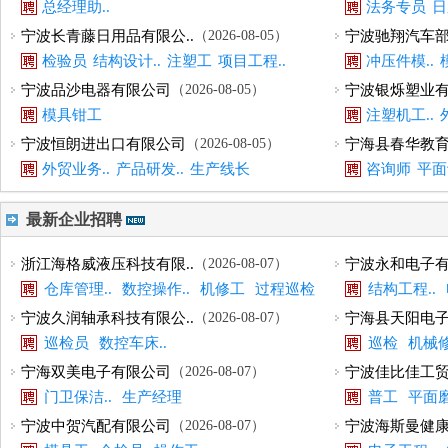
总经理助..
法务专员
日
宁波长青藤日用品有限公..
（2026-08-05）
宁波驰翔汽车部
检验员
结构设计..
注塑工
项目工程..
冲压件模..
宁波品沙电器有限公司
（2026-08-05）
宁波银烁塑业
模具钳工
注塑机工..
宁波恒朗进出口有限公司
（2026-08-05）
宁海县春华教
外贸业务..
产品研发..
生产线长
咨询师
平面
最新企业招聘
浙江海格威液压科技有限..
（2026-08-07）
宁波永和电子
仓库管理..
数控操作..
机修工
过程巡检
结构工程..
外贸经理
宁波久润轴承科技有限公..
（2026-08-07）
宁海县天阳电
巡检员
数控车床..
巡检
机械修
宁海双美电子有限公司
（2026-08-07）
宁波佳比佳工
门卫保洁..
生产经理
普工
平面磨
宁波中贺汽配有限公司
（2026-08-07）
宁波海斯曼健康