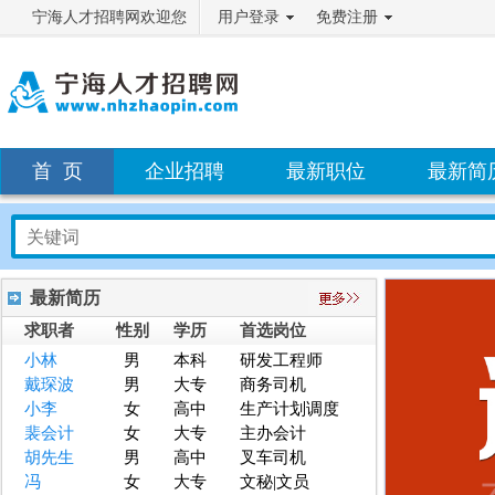
宁海人才招聘网欢迎您
用户登录
免费注册
首 页
企业招聘
最新职位
最新简
最新简历
求职者
性别
学历
首选岗位
小林
男
本科
研发工程师
戴琛波
男
大专
商务司机
小李
女
高中
生产计划调度
裴会计
女
大专
主办会计
胡先生
男
高中
叉车司机
冯
女
大专
文秘|文员