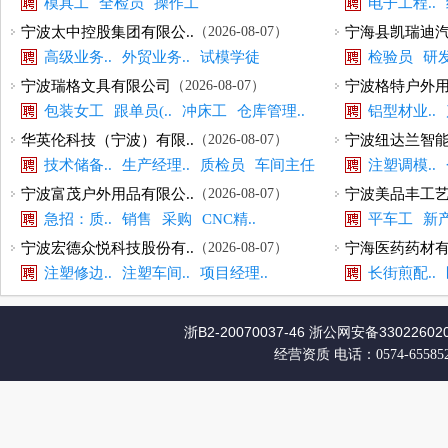
模具工
全检员
操作工
电子工程..
产品研发..
宁波太中控股集团有限公..
（2026-08-07）
宁海县凯瑞迪汽
高级业务..
外贸业务..
试模学徒
检验员
研发
项目工程..
宁波瑞格文具有限公司
（2026-08-07）
宁波格特户外用
包装女工
跟单员(..
冲床工
仓库管理..
铝型材业..
项目经理
华英伦科技（宁波）有限..
（2026-08-07）
宁波纽达兰智能
技术储备..
生产经理..
质检员
车间主任
注塑调模..
宁波富茂户外用品有限公..
（2026-08-07）
宁波美品丰工艺
急招：质..
销售
采购
CNC精..
平车工
新产
宁波宏德众悦科技股份有..
（2026-08-07）
宁海医药药材有
注塑修边..
注塑车间..
项目经理..
长街煎配..
设计2D..
浙B2-20070037-46
浙公网安备330226020
经营资质
电话：0574-65