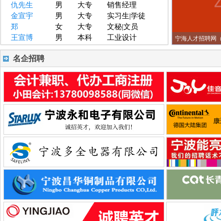
仇先生
男
大专
销售经理
金宣宇
男
大专
实习生|学徒
郑
女
大专
文秘|文员
王宣博
男
本科
工业设计
宁海人才招聘网（
名企招聘