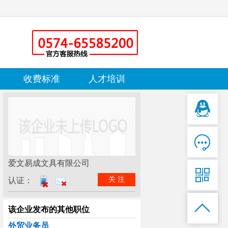
收费标准
人才培训

爱文易成文具有限公司

关 注
认证：

该企业发布的其他职位
外贸业务员