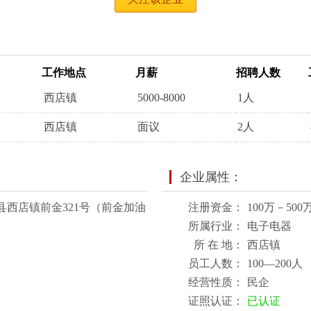
工作地点
月薪
招聘人数
西店镇
5000-8000
1人
西店镇
面议
2人
企业属性：
县西店镇前金321号（前金加油
注册资金：
100万－500
所属行业：
电子电器
所 在 地：
西店镇
员工人数：
100—200人
经营性质：
民企
证照认证：
已认证