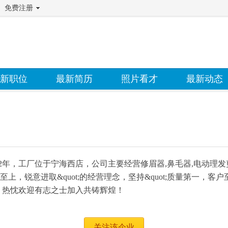
免费注册
新职位
最新简历
照片看才
最新动态
2年，工厂位于宁海西店，公司主要经营修眉器,鼻毛器,电动理发
至上，锐意进取&quot;的经营理念，坚持&quot;质量第一，客户
，热忱欢迎有志之士加入共铸辉煌！
关注该企业